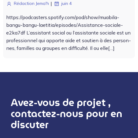
|
Rédaction Jema'h
juin 4
https://podcasters.spotify.com/pod/show/muabila-
bangu-bangu-laetitia/episodes/Assistance-sociale-
e2ka7df L’as­sis­tant social ou l’as­sis­tante sociale est un
pro­fes­sion­nel qui apporte aide et sou­tien à des per­son­
nes, familles ou groupes en dif­fi­culté. Il ou elle[…]
Avez-vous de projet ,
contactez-nous pour en
discuter