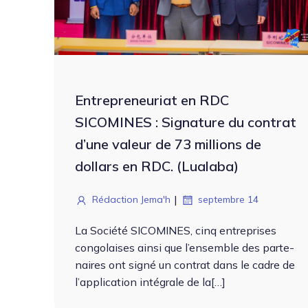
Entrepreneuriat en RDC
SICOMINES : Signature du contrat
d’une valeur de 73 millions de
dollars en RDC. (Lualaba)
|
Rédaction Jema'h
septembre 14
La Société SICOMINES, cinq entre­pris­es
con­go­lais­es ain­si que l’ensem­ble des parte­
naires ont signé un con­trat dans le cadre de
l’application inté­grale de la[…]