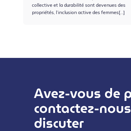
col­lec­tive et la dura­bil­ité sont dev­enues des
pro­priétés, l’inclusion active des femmes[…]
Avez-vous de pr
contactez-nous
discuter