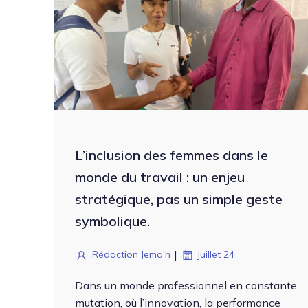
L’inclusion des femmes dans le
monde du travail : un enjeu
stratégique, pas un simple geste
symbolique.
|
Rédaction Jema'h
juillet 24
Dans un monde pro­fes­sion­nel en con­stante
muta­tion, où l’innovation, la per­for­mance