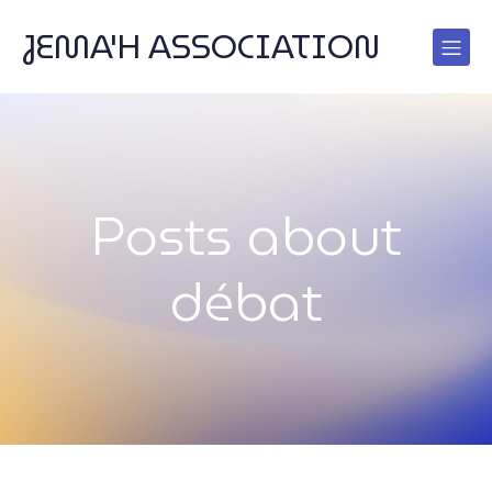
JEMA'H ASSOCIATION
Posts about
débat