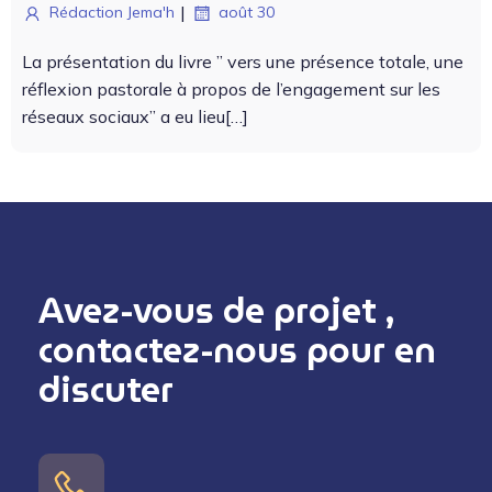
|
Rédaction Jema'h
août 30
La présen­ta­tion du livre ” vers une présence totale, une
réflex­ion pas­torale à pro­pos de l’en­gage­ment sur les
réseaux soci­aux” a eu lieu[…]
Avez-vous de projet ,
contactez-nous pour en
discuter