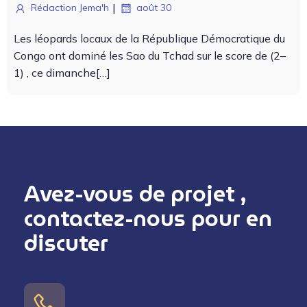
|
Rédaction Jema'h
août 30
Les léopards locaux de la République Démoc­ra­tique du
Con­go ont dom­iné les Sao du Tchad sur le score de (2–
1) , ce dimanche[…]
Avez-vous de projet ,
contactez-nous pour en
discuter