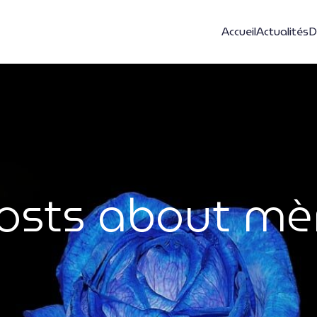
Accueil
Actualités
D
osts about mè