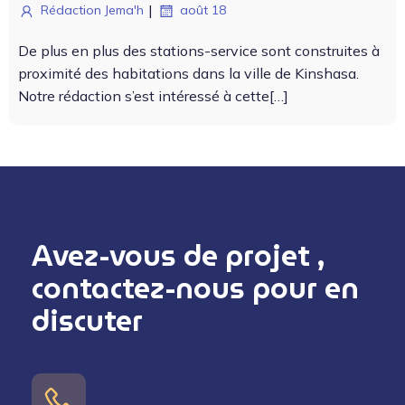
|
Rédaction Jema'h
août 18
De plus en plus des sta­tions-ser­vice sont con­stru­ites à
prox­im­ité des habi­ta­tions dans la ville de Kin­shasa.
Notre rédac­tion s’est intéressé à cette[…]
Avez-vous de projet ,
contactez-nous pour en
discuter