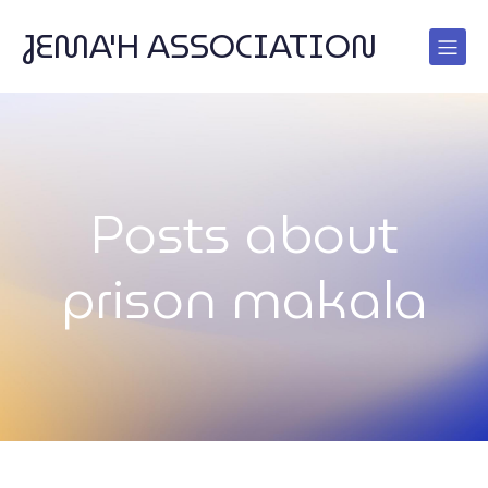
JEMA'H ASSOCIATION
Posts about
prison makala