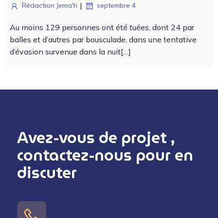
|
Rédaction Jema'h
septembre 4
Au moins 129 per­son­nes ont été tuées, dont 24 par
balles et d’autres par bous­cu­lade, dans une ten­ta­tive
d’é­va­sion sur­v­enue dans la nuit[…]
Avez-vous de projet ,
contactez-nous pour en
discuter