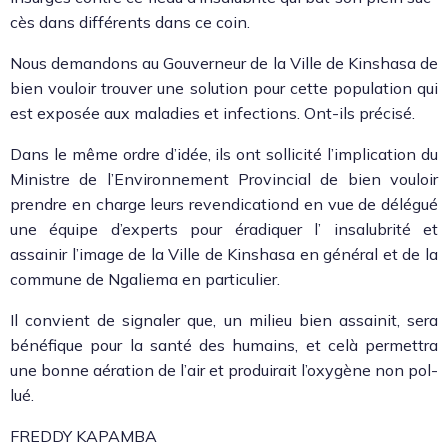
cès dans dif­férents dans ce coin.
Nous deman­dons au Gou­verneur de la Ville de Kin­shasa de
bien vouloir trou­ver une solu­tion pour cette pop­u­la­tion qui
est exposée aux mal­adies et infec­tions. Ont-ils pré­cisé.
Dans le même ordre d’idée, ils ont sol­lic­ité l’im­pli­ca­tion du
Min­istre de l’En­vi­ron­nement Provin­cial de bien vouloir
pren­dre en charge leurs reven­di­ca­tiond en vue de délégué
une équipe d’ex­perts pour éradi­quer l’ insalubrité et
assainir l’im­age de la Ville de Kin­shasa en général et de la
com­mune de Ngaliema en par­ti­c­uli­er.
Il con­vient de sig­naler que, un milieu bien assainit, sera
béné­fique pour la san­té des humains, et celà per­me­t­tra
une bonne aéra­tion de l’air et pro­duirait l’oxygène non pol­
lué.
FREDDY KAPAMBA