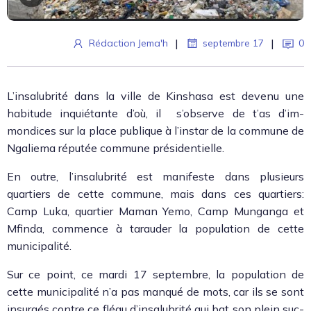
|
|
Rédaction Jema'h
septembre 17
0
L’in­salubrité dans la ville de Kin­shasa est devenu une
habi­tude inquié­tante d’où, il s’ob­serve de t’as d’im­
mondices sur la place publique à l’in­star de la com­mune de
Ngaliema réputée com­mune prési­den­tielle.
En out­re, l’in­salubrité est man­i­feste dans plusieurs
quartiers de cette com­mune, mais dans ces quartiers:
Camp Luka, quarti­er Maman Yemo, Camp Mungan­ga et
Mfin­da, com­mence à taraud­er la pop­u­la­tion de cette
munic­i­pal­ité.
Sur ce point, ce mar­di 17 sep­tem­bre, la pop­u­la­tion de
cette munic­i­pal­ité n’a pas man­qué de mots, car ils se sont
insurgés con­tre ce fléau d’in­salubrité qui bat son plein suc­