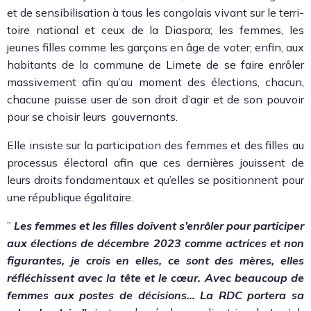
et de sen­si­bil­i­sa­tion à tous les con­go­lais vivant sur le ter­ri­
toire nation­al et ceux de la Dias­po­ra; les femmes, les
jeunes filles comme les garçons en âge de vot­er; enfin, aux
habi­tants de la com­mune de Limete de se faire enrôler
mas­sive­ment afin qu’au moment des élec­tions, cha­cun,
cha­cune puisse user de son droit d’agir et de son pou­voir
pour se choisir leurs gou­ver­nants.
Elle insiste sur la par­tic­i­pa­tion des femmes et des filles au
proces­sus élec­toral afin que ces dernières jouis­sent de
leurs droits fon­da­men­taux et qu’elles se posi­tion­nent pour
une république égal­i­taire.
”
Les femmes et les filles doivent s’en­rôler pour par­ticiper
aux élec­tions de décem­bre 2023 comme actri­ces et non
fig­u­rantes, je crois en elles, ce sont des mères, elles
réfléchissent avec la tête et le cœur. Avec beau­coup de
femmes aux postes de déci­sions… La RDC portera sa