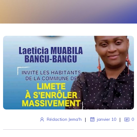
|
|
Rédaction Jema'h
janvier 10
0