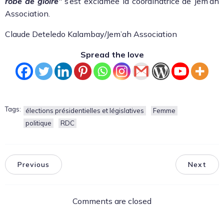
robe de gloire”
s’est exclamée la coor­di­na­trice de Jem’ah
Asso­ci­a­tion.
Claude Detele­do Kalambay/Jem’ah Asso­ci­a­tion
Spread the love
Tags:
élections présidentielles et législatives
Femme
politique
RDC
Previous
Next
Comments are closed