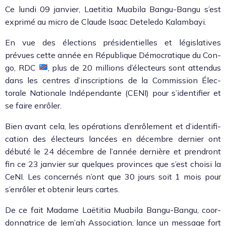
Ce lun­di 09 jan­vi­er, Laeti­tia Mua­bi­la Ban­gu-Ban­gu s’est
exprimé au micro de Claude Isaac Detele­do Kalam­bayi.
En vue des élec­tions prési­den­tielles et lég­isla­tives
prévues cette année en République Démoc­ra­tique du Con­
go, RDC
, plus de 20 mil­lions d’électeurs sont atten­dus
dans les cen­tres d’inscriptions de la Com­mis­sion Élec­
torale Nationale Indépen­dante (CENI) pour s’i­den­ti­fi­er et
se faire enrôler.
Bien avant cela, les opéra­tions d’enrôlement et d’i­den­ti­fi­
ca­tion des électeurs lancées en décem­bre dernier ont
débuté le 24 décem­bre de l’an­née dernière et pren­dront
fin ce 23 jan­vi­er sur quelques provinces que s’est choisi la
CeNI. Les con­cernés n’ont que 30 jours soit 1 mois pour
s’en­rôler et obtenir leurs cartes.
De ce fait Madame Laëti­tia Mua­bi­la Ban­gu-Ban­gu, coor­
don­na­trice de Jem’ah Asso­ci­a­tion, lance un mes­sage fort