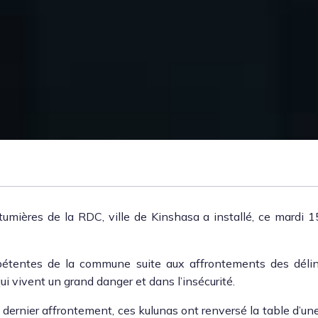
u­tu­mières de la RDC, ville de Kin­shasa a instal­lé, ce mar­di 
m­pé­tentes de la com­mune suite aux affron­te­ments des déli
i vivent un grand dan­ger et dans l’in­sécu­rité.
 dernier affron­te­ment, ces kulu­nas ont ren­ver­sé la table d’