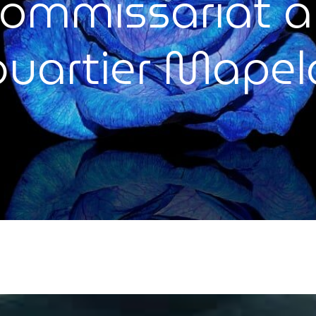
ommissariat 
quartier Mapel