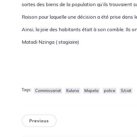
sortes des biens de la pop­u­la­tion qu’ils trou­vaient 
Rai­son pour laque­lle une déci­sion a été prise dans le 
Ain­si, la joie des habi­tants était à son comble. Ils o
Mata­di Nzin­ga ( sta­giaire)
Tags:
Commissariat
Kuluna
Mapela
police
S/ciat
Previous