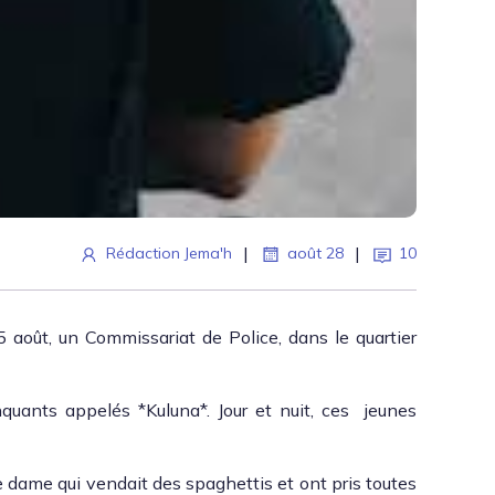
|
|
Rédaction Jema'h
août 28
10
15 août, un Com­mis­sari­at de Police, dans le quarti­er
n­quants appelés *Kulu­na*. Jour et nuit, ces jeunes
une dame qui vendait des spaghet­tis et ont pris toutes