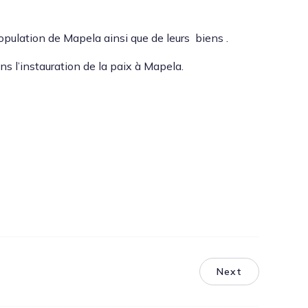
pop­u­la­tion de Mapela ain­si que de leurs biens .
ns l’in­stau­ra­tion de la paix à Mapela.
Next