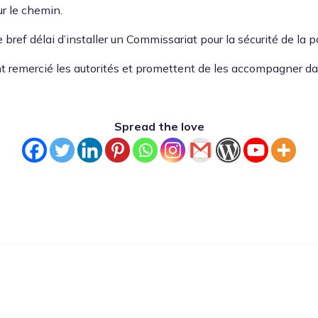
sur le chemin.
bref délai d’in­staller un Com­mis­sari­at pour la sécu­rité de la 
nt remer­cié les autorités et promet­tent de les accom­pa­g­n­er da
Spread the love