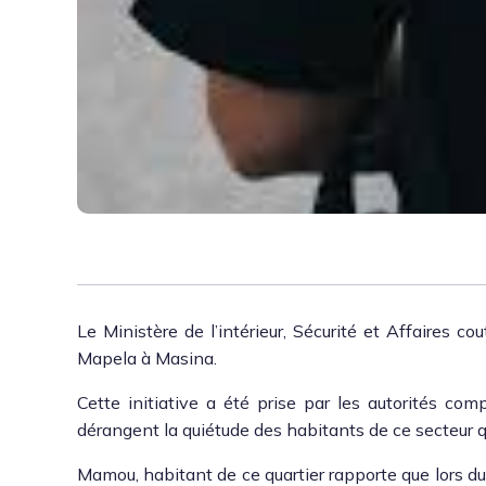
Le Min­istère de l’in­térieur, Sécu­rité et Affaires co
Mapela à Masi­na.
Cette ini­tia­tive a été prise par les autorités co
dérangent la quié­tude des habi­tants de ce secteur qu
Mamou, habi­tant de ce quarti­er rap­porte que lors du